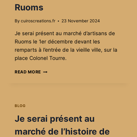
Ruoms
By
cuiroscreations.fr
23 November 2024
Je serai présent au marché d’artisans de
Ruoms le 1er décembre devant les
remparts à l’entrée de la vieille ville, sur la
place Colonel Tourre.
PARTICIPATION
READ MORE
AU
MARCHÉ
DE
NOËL
ARTISANAL
BLOG
DE
RUOMS
Je serai présent au
marché de l’histoire de