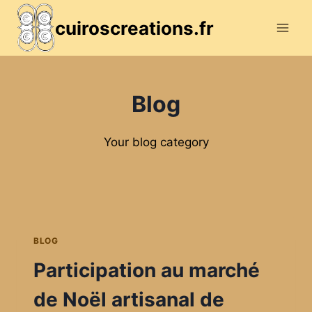
Skip
cuiroscreations.fr
to
content
Blog
Your blog category
BLOG
Participation au marché
de Noël artisanal de