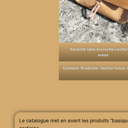
Sacoche sans accroche ceintur
euros
Ceinture “Ensérune” marron foncé.
Le catalogue met en avant les produits “basiqu