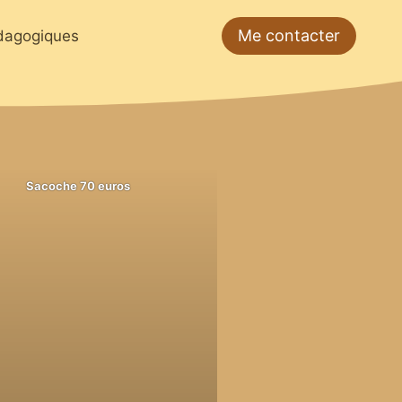
Me contacter
édagogiques
Sacoche 70 euros