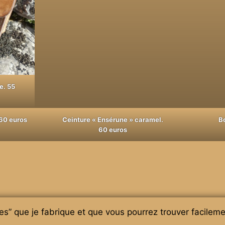
e. 55
 60 euros
Ceinture « Ensérune » caramel.
B
60 euros
es” que je fabrique et que vous pourrez trouver facilem